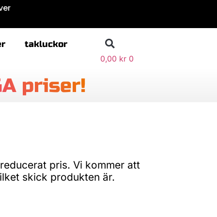
över
er
takluckor
0,00
kr
0
A priser!
 reducerat pris. Vi kommer att
ilket skick produkten är.