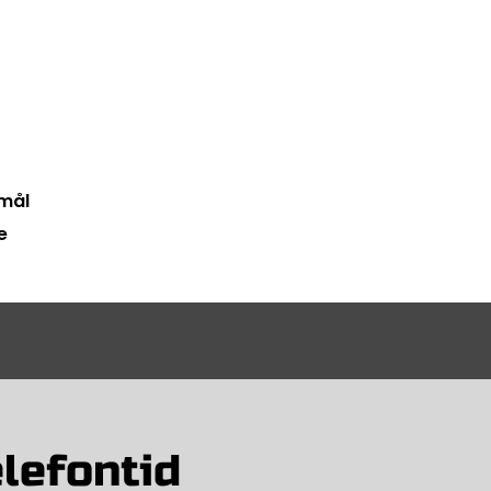
mål
e
lefontid