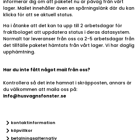
informerar dig om att paketet nu är påväg från vårt
lager. Mailet innehåller även en spårningslänk där du kan
klicka för att se aktuell status.
Ha i åtanke att det kan ta upp till 2 arbetsdagar för
fraktbolaget att uppdatera status i deras datasystem.
Normalt tar leveranser från oss ca 2-5 arbetsdagar från
det tillfälle paketet hämtats från vårt lager. Vi har daglig
upphämtning.
Har du inte fått något mail från oss?
Kontrollera så det inte hamnat i skräpposten, annars är
du välkommen att maila oss på:
Info@husvagnsfonster.se
kontaktinformation
köpvillkor
betalningsalternativ