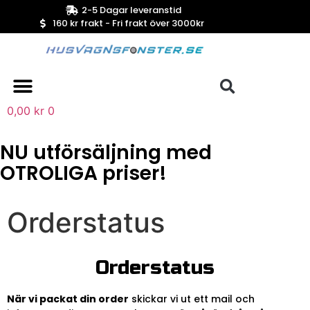
2-5 Dagar leveranstid
160 kr frakt - Fri frakt över 3000kr
Van & camper-fönster
0,00
kr
0
NU utförsäljning med
OTROLIGA priser!
Orderstatus
Orderstatus
När vi packat din order
skickar vi ut ett mail och